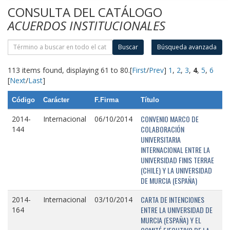
CONSULTA DEL CATÁLOGO
ACUERDOS INSTITUCIONALES
Buscar
Búsqueda avanzada
113 items found, displaying 61 to 80.
[
First
/
Prev
]
1
,
2
,
3
,
4
,
5
,
6
[
Next
/
Last
]
Código
Carácter
F.Firma
Título
CONVENIO MARCO DE
2014-
Internacional
06/10/2014
COLABORACIÓN
144
UNIVERSITARIA
INTERNACIONAL ENTRE LA
UNIVERSIDAD FINIS TERRAE
(CHILE) Y LA UNIVERSIDAD
DE MURCIA (ESPAÑA)
CARTA DE INTENCIONES
2014-
Internacional
03/10/2014
ENTRE LA UNIVERSIDAD DE
164
MURCIA (ESPAÑA) Y EL