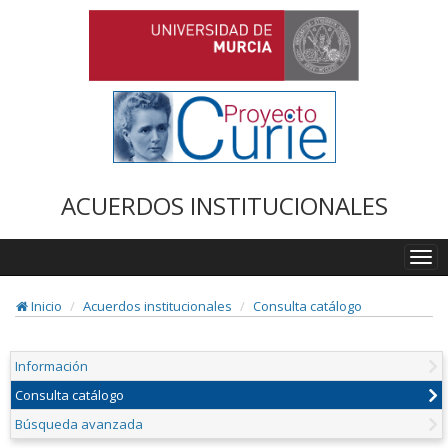
ACUERDOS INSTITUCIONALES
Togg
navi
Inicio
Acuerdos institucionales
Consulta catálogo
Información
Consulta catálogo
Búsqueda avanzada