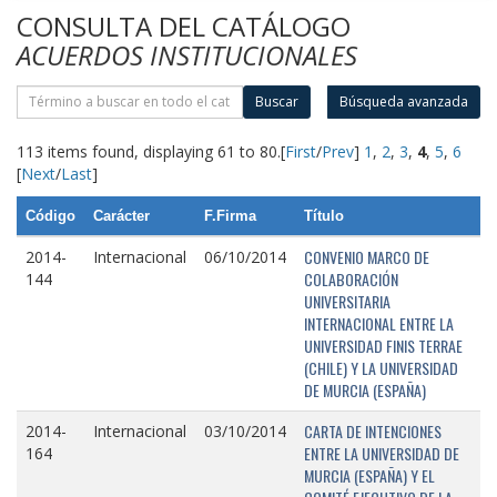
CONSULTA DEL CATÁLOGO
ACUERDOS INSTITUCIONALES
Buscar
Búsqueda avanzada
113 items found, displaying 61 to 80.
[
First
/
Prev
]
1
,
2
,
3
,
4
,
5
,
6
[
Next
/
Last
]
Código
Carácter
F.Firma
Título
CONVENIO MARCO DE
2014-
Internacional
06/10/2014
COLABORACIÓN
144
UNIVERSITARIA
INTERNACIONAL ENTRE LA
UNIVERSIDAD FINIS TERRAE
(CHILE) Y LA UNIVERSIDAD
DE MURCIA (ESPAÑA)
CARTA DE INTENCIONES
2014-
Internacional
03/10/2014
ENTRE LA UNIVERSIDAD DE
164
MURCIA (ESPAÑA) Y EL