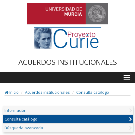
ACUERDOS INSTITUCIONALES
Togg
navi
Inicio
Acuerdos institucionales
Consulta catálogo
Información
Consulta catálogo
Búsqueda avanzada