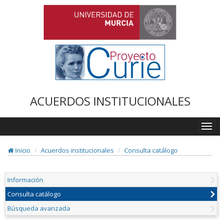
ACUERDOS INSTITUCIONALES
Togg
navi
Inicio
Acuerdos institucionales
Consulta catálogo
Información
Consulta catálogo
Búsqueda avanzada