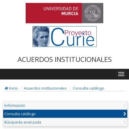
ACUERDOS INSTITUCIONALES
Togg
navi
Inicio
Acuerdos institucionales
Consulta catálogo
Información
Consulta catálogo
Búsqueda avanzada