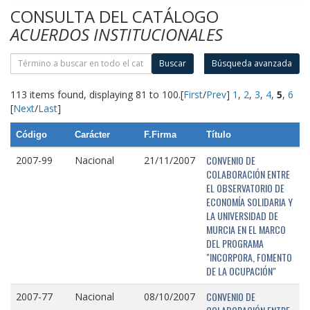
CONSULTA DEL CATÁLOGO
ACUERDOS INSTITUCIONALES
Buscar
Búsqueda avanzada
113 items found, displaying 81 to 100.
[
First
/
Prev
]
1
,
2
,
3
,
4
,
5
,
6
[
Next
/
Last
]
Código
Carácter
F.Firma
Título
CONVENIO DE
2007-99
Nacional
21/11/2007
COLABORACIÓN ENTRE
EL OBSERVATORIO DE
ECONOMÍA SOLIDARIA Y
LA UNIVERSIDAD DE
MURCIA EN EL MARCO
DEL PROGRAMA
"INCORPORA, FOMENTO
DE LA OCUPACIÓN"
CONVENIO DE
2007-77
Nacional
08/10/2007