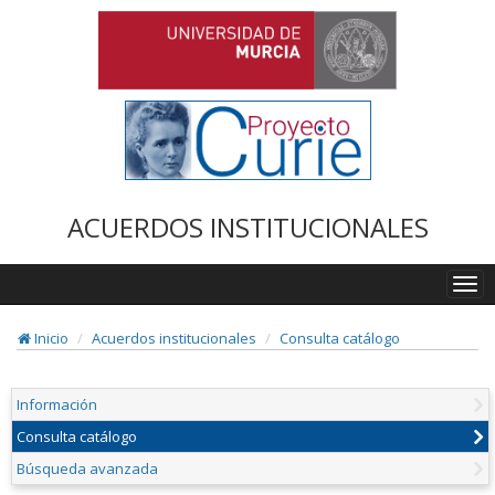
ACUERDOS INSTITUCIONALES
Togg
navi
Inicio
Acuerdos institucionales
Consulta catálogo
Información
Consulta catálogo
Búsqueda avanzada