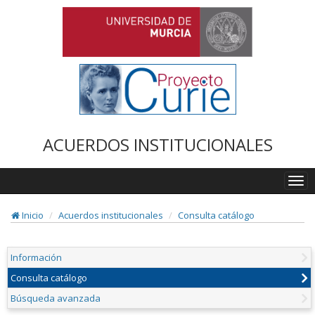
ACUERDOS INSTITUCIONALES
Togg
navi
Inicio
Acuerdos institucionales
Consulta catálogo
Información
Consulta catálogo
Búsqueda avanzada