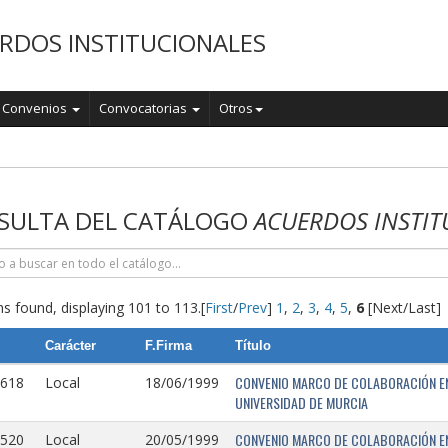
RDOS INSTITUCIONALES
Convenios
Convocatorias
Otros
o
SULTA DEL CATÁLOGO
ACUERDOS INSTIT
s found, displaying 101 to 113.
[
First
/
Prev
]
1
,
2
,
3
,
4
,
5
,
6
[Next/Last]
Carácter
F.Firma
Título
CONVENIO MARCO DE COLABORACIÓN EN
0618
Local
18/06/1999
UNIVERSIDAD DE MURCIA
CONVENIO MARCO DE COLABORACIÓN ENT
0520
Local
20/05/1999