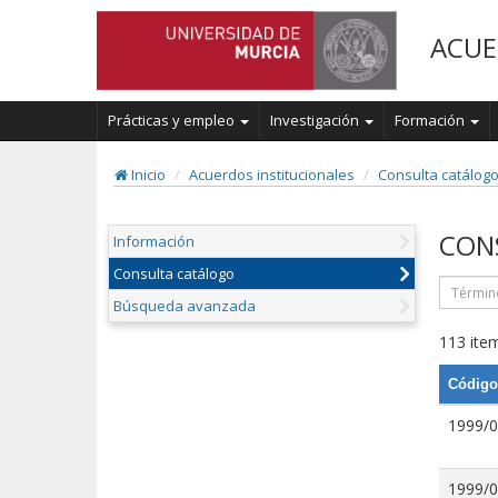
ACUE
Prácticas y empleo
Investigación
Formación
Inicio
Acuerdos institucionales
Consulta catálog
CON
Información
Consulta catálogo
Búsqueda avanzada
113 item
Código
1999/
1999/