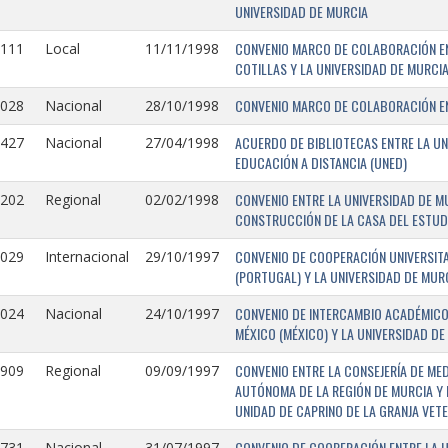
UNIVERSIDAD DE MURCIA
CONVENIO MARCO DE COLABORACIÓN EN
1111
Local
11/11/1998
COTILLAS Y LA UNIVERSIDAD DE MURCI
CONVENIO MARCO DE COLABORACIÓN ENT
1028
Nacional
28/10/1998
ACUERDO DE BIBLIOTECAS ENTRE LA UN
0427
Nacional
27/04/1998
EDUCACIÓN A DISTANCIA (UNED)
CONVENIO ENTRE LA UNIVERSIDAD DE M
0202
Regional
02/02/1998
CONSTRUCCIÓN DE LA CASA DEL ESTUDI
CONVENIO DE COOPERACIÓN UNIVERSITA
1029
Internacional
29/10/1997
(PORTUGAL) Y LA UNIVERSIDAD DE MURC
CONVENIO DE INTERCAMBIO ACADÉMICO
1024
Nacional
24/10/1997
MÉXICO (MÉXICO) Y LA UNIVERSIDAD DE
CONVENIO ENTRE LA CONSEJERÍA DE ME
0909
Regional
09/09/1997
AUTÓNOMA DE LA REGIÓN DE MURCIA Y 
UNIDAD DE CAPRINO DE LA GRANJA VETE
CONVENIO DE COOPERACIÓN ENTRE LA U
731-
Nacional
31/07/1997