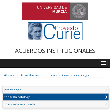
ACUERDOS INSTITUCIONALES
Togg
navi
Inicio
Acuerdos institucionales
Consulta catálogo
Información
Consulta catálogo
Búsqueda avanzada