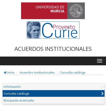
ACUERDOS INSTITUCIONALES
Togg
navi
Inicio
Acuerdos institucionales
Consulta catálogo
Información
Consulta catálogo
Búsqueda avanzada