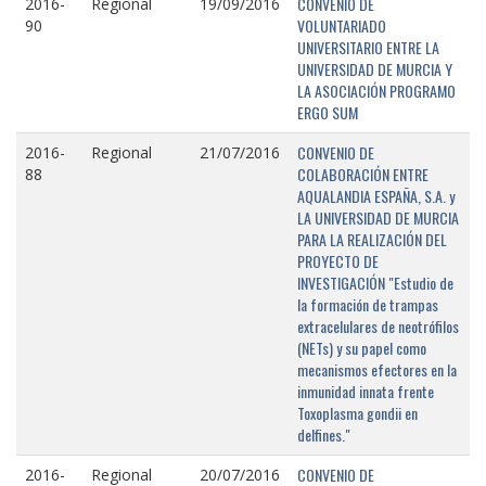
CONVENIO DE
2016-
Regional
19/09/2016
VOLUNTARIADO
90
UNIVERSITARIO ENTRE LA
UNIVERSIDAD DE MURCIA Y
LA ASOCIACIÓN PROGRAMO
ERGO SUM
CONVENIO DE
2016-
Regional
21/07/2016
COLABORACIÓN ENTRE
88
AQUALANDIA ESPAÑA, S.A. y
LA UNIVERSIDAD DE MURCIA
PARA LA REALIZACIÓN DEL
PROYECTO DE
INVESTIGACIÓN "Estudio de
la formación de trampas
extracelulares de neotrófilos
(NETs) y su papel como
mecanismos efectores en la
inmunidad innata frente
Toxoplasma gondii en
delfines."
CONVENIO DE
2016-
Regional
20/07/2016