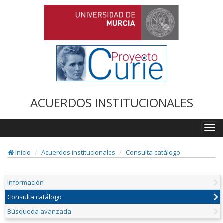
ACUERDOS INSTITUCIONALES
Togg
navi
Inicio
Acuerdos institucionales
Consulta catálogo
Información
Consulta catálogo
Búsqueda avanzada