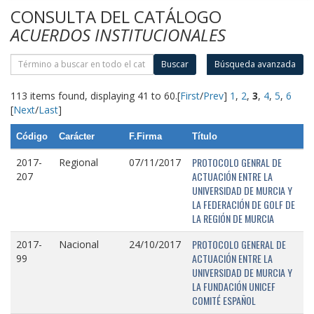
CONSULTA DEL CATÁLOGO
ACUERDOS INSTITUCIONALES
Buscar
Búsqueda avanzada
113 items found, displaying 41 to 60.
[
First
/
Prev
]
1
,
2
,
3
,
4
,
5
,
6
[
Next
/
Last
]
Código
Carácter
F.Firma
Título
PROTOCOLO GENRAL DE
2017-
Regional
07/11/2017
ACTUACIÓN ENTRE LA
207
UNIVERSIDAD DE MURCIA Y
LA FEDERACIÓN DE GOLF DE
LA REGIÓN DE MURCIA
PROTOCOLO GENERAL DE
2017-
Nacional
24/10/2017
ACTUACIÓN ENTRE LA
99
UNIVERSIDAD DE MURCIA Y
LA FUNDACIÓN UNICEF
COMITÉ ESPAÑOL