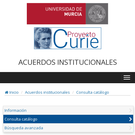
ACUERDOS INSTITUCIONALES
Togg
navi
Inicio
Acuerdos institucionales
Consulta catálogo
Información
Consulta catálogo
Búsqueda avanzada