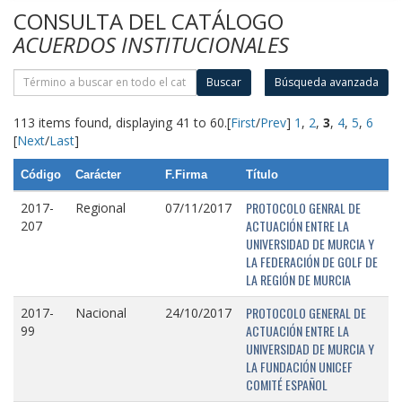
CONSULTA DEL CATÁLOGO
ACUERDOS INSTITUCIONALES
Buscar
Búsqueda avanzada
113 items found, displaying 41 to 60.
[
First
/
Prev
]
1
,
2
,
3
,
4
,
5
,
6
[
Next
/
Last
]
Código
Carácter
F.Firma
Título
PROTOCOLO GENRAL DE
2017-
Regional
07/11/2017
ACTUACIÓN ENTRE LA
207
UNIVERSIDAD DE MURCIA Y
LA FEDERACIÓN DE GOLF DE
LA REGIÓN DE MURCIA
PROTOCOLO GENERAL DE
2017-
Nacional
24/10/2017
ACTUACIÓN ENTRE LA
99
UNIVERSIDAD DE MURCIA Y
LA FUNDACIÓN UNICEF
COMITÉ ESPAÑOL