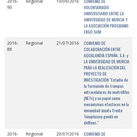
CONVENIO DE
2016-
Regional
19/09/2016
VOLUNTARIADO
90
UNIVERSITARIO ENTRE LA
UNIVERSIDAD DE MURCIA Y
LA ASOCIACIÓN PROGRAMO
ERGO SUM
CONVENIO DE
2016-
Regional
21/07/2016
COLABORACIÓN ENTRE
88
AQUALANDIA ESPAÑA, S.A. y
LA UNIVERSIDAD DE MURCIA
PARA LA REALIZACIÓN DEL
PROYECTO DE
INVESTIGACIÓN "Estudio de
la formación de trampas
extracelulares de neotrófilos
(NETs) y su papel como
mecanismos efectores en la
inmunidad innata frente
Toxoplasma gondii en
delfines."
CONVENIO DE
2016-
Regional
20/07/2016