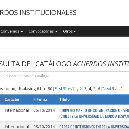
RDOS INSTITUCIONALES
Convenios
Convocatorias
Otros
o
SULTA DEL CATÁLOGO
ACUERDOS INSTIT
s found, displaying 61 to 80.
[
First
/
Prev
]
1
,
2
,
3
,
4
,
5
,
6
[
Next
/
Last
]
Carácter
F.Firma
Título
CONVENIO MARCO DE COLABORACIÓN UNIVERSI
Internacional
06/10/2014
(CHILE) Y LA UNIVERSIDAD DE MURCIA (ESPAÑ
CARTA DE INTENCIONES ENTRE LA UNIVERSIDA
Internacional
03/10/2014