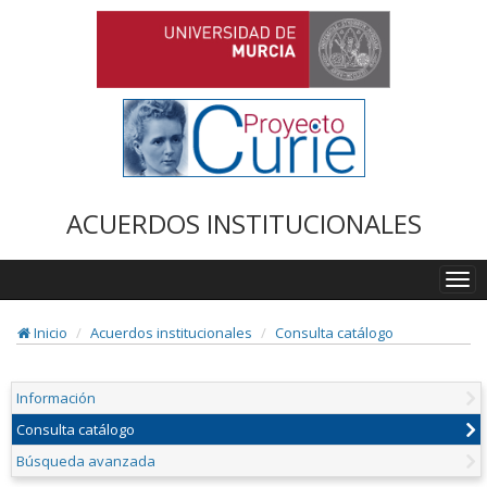
ACUERDOS INSTITUCIONALES
Togg
navi
Inicio
Acuerdos institucionales
Consulta catálogo
Información
Consulta catálogo
Búsqueda avanzada