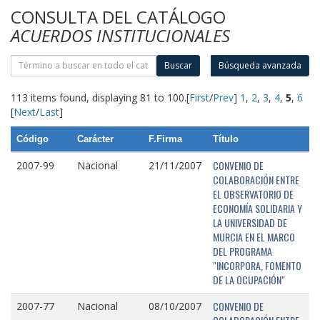
CONSULTA DEL CATÁLOGO
ACUERDOS INSTITUCIONALES
Buscar
Búsqueda avanzada
113 items found, displaying 81 to 100.
[
First
/
Prev
]
1
,
2
,
3
,
4
,
5
,
6
[
Next
/
Last
]
Código
Carácter
F.Firma
Título
CONVENIO DE
2007-99
Nacional
21/11/2007
COLABORACIÓN ENTRE
EL OBSERVATORIO DE
ECONOMÍA SOLIDARIA Y
LA UNIVERSIDAD DE
MURCIA EN EL MARCO
DEL PROGRAMA
"INCORPORA, FOMENTO
DE LA OCUPACIÓN"
CONVENIO DE
2007-77
Nacional
08/10/2007