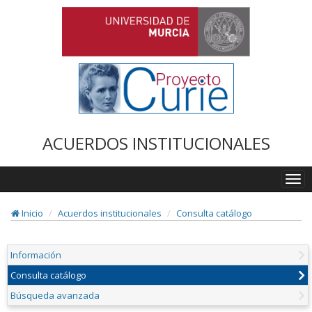
ACUERDOS INSTITUCIONALES
Togg
navi
Inicio
Acuerdos institucionales
Consulta catálogo
Información
Consulta catálogo
Búsqueda avanzada