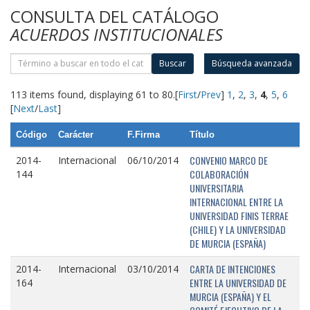
CONSULTA DEL CATÁLOGO
ACUERDOS INSTITUCIONALES
Buscar
Búsqueda avanzada
113 items found, displaying 61 to 80.
[
First
/
Prev
]
1
,
2
,
3
,
4
,
5
,
6
[
Next
/
Last
]
Código
Carácter
F.Firma
Título
CONVENIO MARCO DE
2014-
Internacional
06/10/2014
COLABORACIÓN
144
UNIVERSITARIA
INTERNACIONAL ENTRE LA
UNIVERSIDAD FINIS TERRAE
(CHILE) Y LA UNIVERSIDAD
DE MURCIA (ESPAÑA)
CARTA DE INTENCIONES
2014-
Internacional
03/10/2014
ENTRE LA UNIVERSIDAD DE
164
MURCIA (ESPAÑA) Y EL