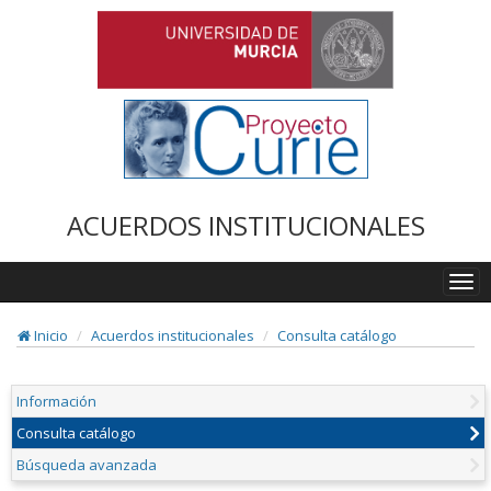
ACUERDOS INSTITUCIONALES
Togg
navi
Inicio
Acuerdos institucionales
Consulta catálogo
Información
Consulta catálogo
Búsqueda avanzada