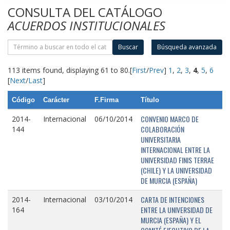
CONSULTA DEL CATÁLOGO
ACUERDOS INSTITUCIONALES
Buscar
Búsqueda avanzada
113 items found, displaying 61 to 80.
[
First
/
Prev
]
1
,
2
,
3
,
4
,
5
,
6
[
Next
/
Last
]
Código
Carácter
F.Firma
Título
CONVENIO MARCO DE
2014-
Internacional
06/10/2014
COLABORACIÓN
144
UNIVERSITARIA
INTERNACIONAL ENTRE LA
UNIVERSIDAD FINIS TERRAE
(CHILE) Y LA UNIVERSIDAD
DE MURCIA (ESPAÑA)
CARTA DE INTENCIONES
2014-
Internacional
03/10/2014
ENTRE LA UNIVERSIDAD DE
164
MURCIA (ESPAÑA) Y EL