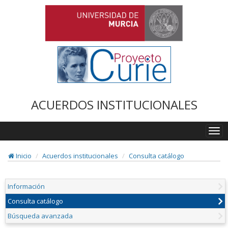
ACUERDOS INSTITUCIONALES
Togg
navi
Inicio
Acuerdos institucionales
Consulta catálogo
Información
Consulta catálogo
Búsqueda avanzada