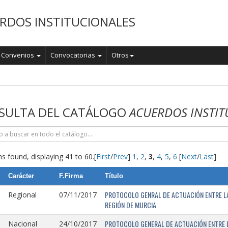
RDOS INSTITUCIONALES
Convenios
Convocatorias
Otros
o
SULTA DEL CATÁLOGO
ACUERDOS INSTIT
s found, displaying 41 to 60.
[
First
/
Prev
]
1
,
2
,
3
,
4
,
5
,
6
[
Next
/
Last
]
Carácter
F.Firma
Título
PROTOCOLO GENRAL DE ACTUACIÓN ENTRE LA 
Regional
07/11/2017
REGIÓN DE MURCIA
PROTOCOLO GENERAL DE ACTUACIÓN ENTRE L
Nacional
24/10/2017