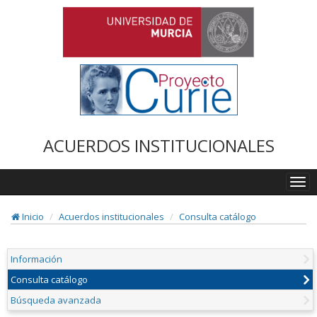
ACUERDOS INSTITUCIONALES
Togg
navi
Inicio
Acuerdos institucionales
Consulta catálogo
Información
Consulta catálogo
Búsqueda avanzada