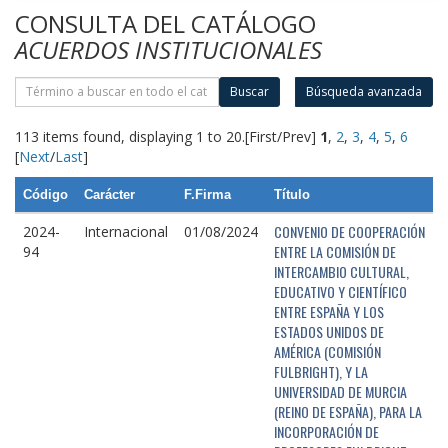
CONSULTA DEL CATÁLOGO
ACUERDOS INSTITUCIONALES
Buscar
Búsqueda avanzada
113 items found, displaying 1 to 20.
[First/Prev]
1
,
2
,
3
,
4
,
5
,
6
[
Next
/
Last
]
Código
Carácter
F.Firma
Título
CONVENIO DE COOPERACIÓN
2024-
Internacional
01/08/2024
ENTRE LA COMISIÓN DE
94
INTERCAMBIO CULTURAL,
EDUCATIVO Y CIENTÍFICO
ENTRE ESPAÑA Y LOS
ESTADOS UNIDOS DE
AMÉRICA (COMISIÓN
FULBRIGHT), Y LA
UNIVERSIDAD DE MURCIA
(REINO DE ESPAÑA), PARA LA
INCORPORACIÓN DE