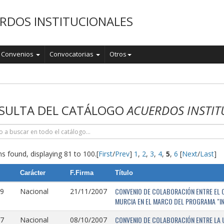
RDOS INSTITUCIONALES
Convenios
Convocatorias
Otros
o
SULTA DEL CATÁLOGO
ACUERDOS INSTIT
s found, displaying 81 to 100.
[
First
/
Prev
]
1
,
2
,
3
,
4
,
5
,
6
[
Next
/
Last
]
Carácter
F.Firma
Título
CONVENIO DE COLABORACIÓN ENTRE EL O
9
Nacional
21/11/2007
MURCIA EN EL MARCO DEL PROGRAMA "I
CONVENIO DE COLABORACIÓN ENTRE LA 
7
Nacional
08/10/2007