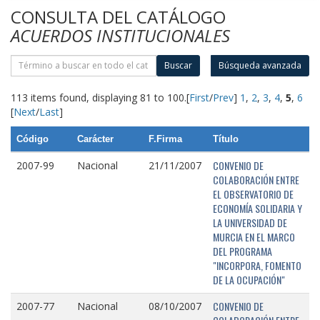
CONSULTA DEL CATÁLOGO
ACUERDOS INSTITUCIONALES
Buscar
Búsqueda avanzada
113 items found, displaying 81 to 100.
[
First
/
Prev
]
1
,
2
,
3
,
4
,
5
,
6
[
Next
/
Last
]
Código
Carácter
F.Firma
Título
CONVENIO DE
2007-99
Nacional
21/11/2007
COLABORACIÓN ENTRE
EL OBSERVATORIO DE
ECONOMÍA SOLIDARIA Y
LA UNIVERSIDAD DE
MURCIA EN EL MARCO
DEL PROGRAMA
"INCORPORA, FOMENTO
DE LA OCUPACIÓN"
CONVENIO DE
2007-77
Nacional
08/10/2007