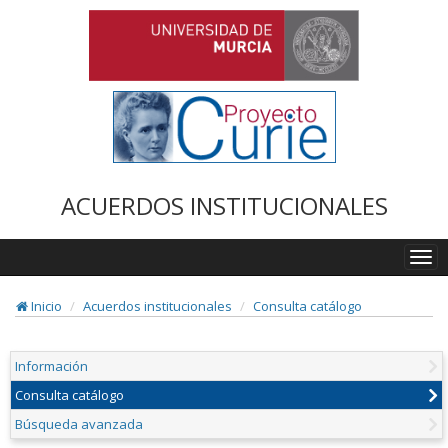
ACUERDOS INSTITUCIONALES
Togg
navi
Inicio
Acuerdos institucionales
Consulta catálogo
Información
Consulta catálogo
Búsqueda avanzada