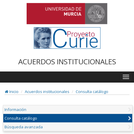
ACUERDOS INSTITUCIONALES
Togg
navi
Inicio
Acuerdos institucionales
Consulta catálogo
Información
Consulta catálogo
Búsqueda avanzada