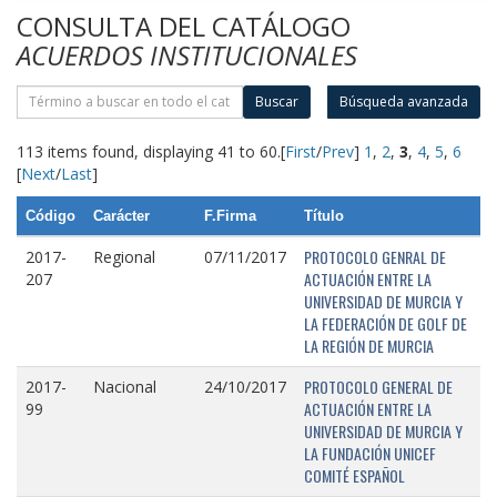
CONSULTA DEL CATÁLOGO
ACUERDOS INSTITUCIONALES
Buscar
Búsqueda avanzada
113 items found, displaying 41 to 60.
[
First
/
Prev
]
1
,
2
,
3
,
4
,
5
,
6
[
Next
/
Last
]
Código
Carácter
F.Firma
Título
PROTOCOLO GENRAL DE
2017-
Regional
07/11/2017
ACTUACIÓN ENTRE LA
207
UNIVERSIDAD DE MURCIA Y
LA FEDERACIÓN DE GOLF DE
LA REGIÓN DE MURCIA
PROTOCOLO GENERAL DE
2017-
Nacional
24/10/2017
ACTUACIÓN ENTRE LA
99
UNIVERSIDAD DE MURCIA Y
LA FUNDACIÓN UNICEF
COMITÉ ESPAÑOL