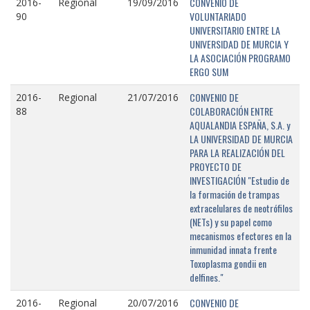
CONVENIO DE
2016-
Regional
19/09/2016
VOLUNTARIADO
90
UNIVERSITARIO ENTRE LA
UNIVERSIDAD DE MURCIA Y
LA ASOCIACIÓN PROGRAMO
ERGO SUM
CONVENIO DE
2016-
Regional
21/07/2016
COLABORACIÓN ENTRE
88
AQUALANDIA ESPAÑA, S.A. y
LA UNIVERSIDAD DE MURCIA
PARA LA REALIZACIÓN DEL
PROYECTO DE
INVESTIGACIÓN "Estudio de
la formación de trampas
extracelulares de neotrófilos
(NETs) y su papel como
mecanismos efectores en la
inmunidad innata frente
Toxoplasma gondii en
delfines."
CONVENIO DE
2016-
Regional
20/07/2016