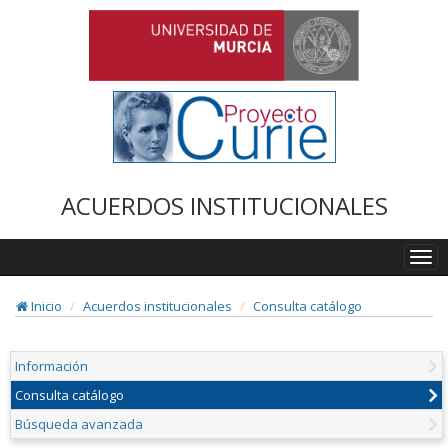
ACUERDOS INSTITUCIONALES
Togg
navi
Inicio
Acuerdos institucionales
Consulta catálogo
Información
Consulta catálogo
Búsqueda avanzada