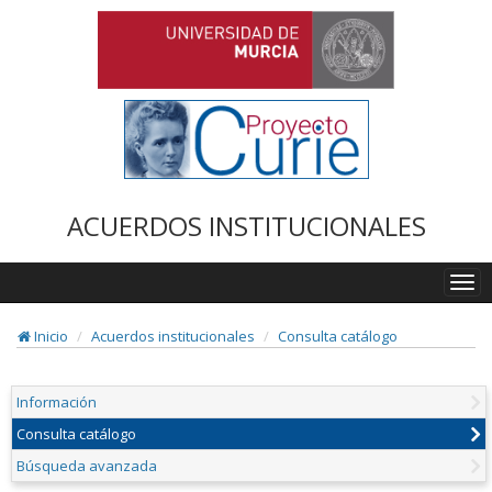
ACUERDOS INSTITUCIONALES
Togg
navi
Inicio
Acuerdos institucionales
Consulta catálogo
Información
Consulta catálogo
Búsqueda avanzada