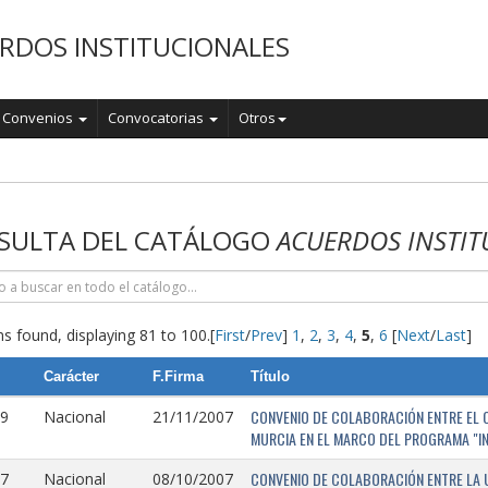
RDOS INSTITUCIONALES
Convenios
Convocatorias
Otros
o
SULTA DEL CATÁLOGO
ACUERDOS INSTIT
s found, displaying 81 to 100.
[
First
/
Prev
]
1
,
2
,
3
,
4
,
5
,
6
[
Next
/
Last
]
Carácter
F.Firma
Título
CONVENIO DE COLABORACIÓN ENTRE EL O
9
Nacional
21/11/2007
MURCIA EN EL MARCO DEL PROGRAMA "I
CONVENIO DE COLABORACIÓN ENTRE LA 
7
Nacional
08/10/2007