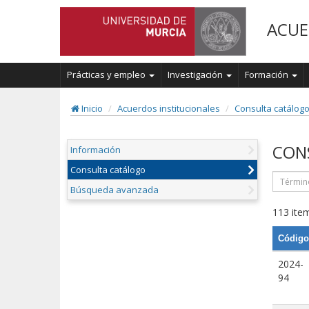
ACUE
Prácticas y empleo
Investigación
Formación
Inicio
Acuerdos institucionales
Consulta catálog
CON
Información
Consulta catálogo
Búsqueda avanzada
113 item
Código
2024-
94