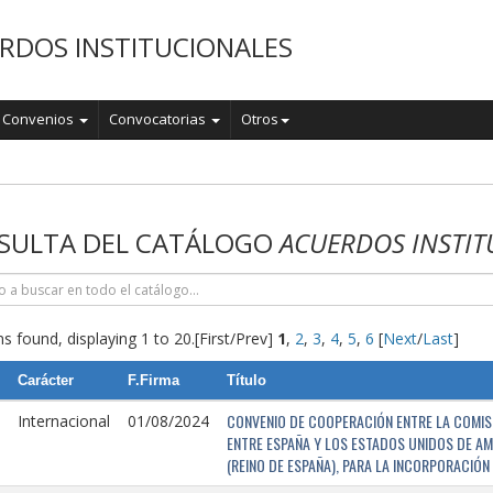
RDOS INSTITUCIONALES
Convenios
Convocatorias
Otros
o
SULTA DEL CATÁLOGO
ACUERDOS INSTIT
s found, displaying 1 to 20.
[First/Prev]
1
,
2
,
3
,
4
,
5
,
6
[
Next
/
Last
]
Carácter
F.Firma
Título
CONVENIO DE COOPERACIÓN ENTRE LA COMISI
Internacional
01/08/2024
ENTRE ESPAÑA Y LOS ESTADOS UNIDOS DE AM
(REINO DE ESPAÑA), PARA LA INCORPORACIÓ