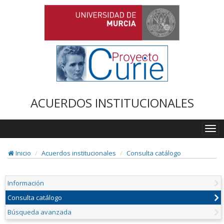
ACUERDOS INSTITUCIONALES
Togg
navi
Inicio
Acuerdos institucionales
Consulta catálogo
Información
Consulta catálogo
Búsqueda avanzada