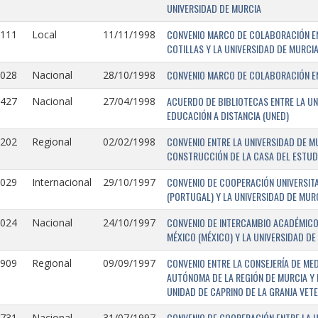
UNIVERSIDAD DE MURCIA
CONVENIO MARCO DE COLABORACIÓN EN
1111
Local
11/11/1998
COTILLAS Y LA UNIVERSIDAD DE MURCI
CONVENIO MARCO DE COLABORACIÓN ENT
1028
Nacional
28/10/1998
ACUERDO DE BIBLIOTECAS ENTRE LA UN
0427
Nacional
27/04/1998
EDUCACIÓN A DISTANCIA (UNED)
CONVENIO ENTRE LA UNIVERSIDAD DE M
0202
Regional
02/02/1998
CONSTRUCCIÓN DE LA CASA DEL ESTUDI
CONVENIO DE COOPERACIÓN UNIVERSITA
1029
Internacional
29/10/1997
(PORTUGAL) Y LA UNIVERSIDAD DE MURC
CONVENIO DE INTERCAMBIO ACADÉMICO
1024
Nacional
24/10/1997
MÉXICO (MÉXICO) Y LA UNIVERSIDAD DE
CONVENIO ENTRE LA CONSEJERÍA DE ME
0909
Regional
09/09/1997
AUTÓNOMA DE LA REGIÓN DE MURCIA Y 
UNIDAD DE CAPRINO DE LA GRANJA VETE
CONVENIO DE COOPERACIÓN ENTRE LA U
731-
Nacional
31/07/1997