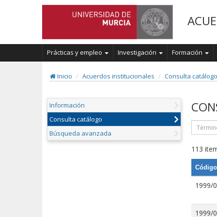
ACUE
Prácticas y empleo
Investigación
Formación
Inicio
Acuerdos institucionales
Consulta catálog
CON
Información
Consulta catálogo
Búsqueda avanzada
113 item
Código
1999/
1999/