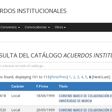
RDOS INSTITUCIONALES
Convenios
Convocatorias
Otros
o
SULTA DEL CATÁLOGO
ACUERDOS INSTIT
s found, displaying 101 to 113.
[
First
/
Prev
]
1
,
2
,
3
,
4
,
5
,
6
[Next/Last]
Carácter
F.Firma
Título
CONVENIO MARCO DE COLABORACIÓN EN
0618
Local
18/06/1999
UNIVERSIDAD DE MURCIA
CONVENIO MARCO DE COLABORACIÓN ENT
0520
Local
20/05/1999