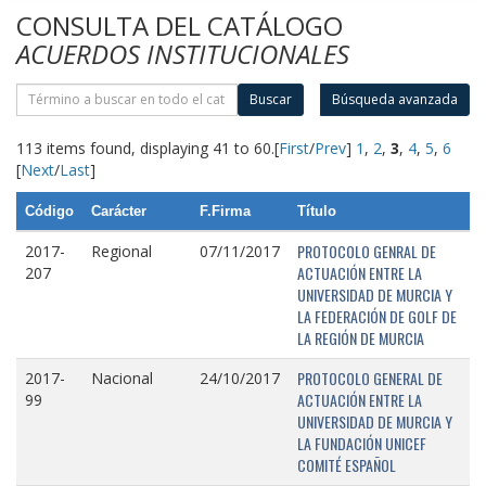
CONSULTA DEL CATÁLOGO
ACUERDOS INSTITUCIONALES
Buscar
Búsqueda avanzada
113 items found, displaying 41 to 60.
[
First
/
Prev
]
1
,
2
,
3
,
4
,
5
,
6
[
Next
/
Last
]
Código
Carácter
F.Firma
Título
PROTOCOLO GENRAL DE
2017-
Regional
07/11/2017
ACTUACIÓN ENTRE LA
207
UNIVERSIDAD DE MURCIA Y
LA FEDERACIÓN DE GOLF DE
LA REGIÓN DE MURCIA
PROTOCOLO GENERAL DE
2017-
Nacional
24/10/2017
ACTUACIÓN ENTRE LA
99
UNIVERSIDAD DE MURCIA Y
LA FUNDACIÓN UNICEF
COMITÉ ESPAÑOL