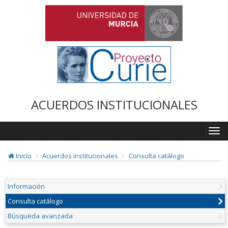
ACUERDOS INSTITUCIONALES
Togg
navi
Inicio
Acuerdos institucionales
Consulta catálogo
Información
Consulta catálogo
Búsqueda avanzada