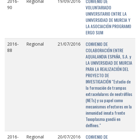
CONVENIO DE
2016-
Regional
19/09/2016
VOLUNTARIADO
90
UNIVERSITARIO ENTRE LA
UNIVERSIDAD DE MURCIA Y
LA ASOCIACIÓN PROGRAMO
ERGO SUM
CONVENIO DE
2016-
Regional
21/07/2016
COLABORACIÓN ENTRE
88
AQUALANDIA ESPAÑA, S.A. y
LA UNIVERSIDAD DE MURCIA
PARA LA REALIZACIÓN DEL
PROYECTO DE
INVESTIGACIÓN "Estudio de
la formación de trampas
extracelulares de neotrófilos
(NETs) y su papel como
mecanismos efectores en la
inmunidad innata frente
Toxoplasma gondii en
delfines."
CONVENIO DE
2016-
Regional
20/07/2016