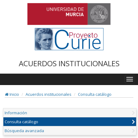
ACUERDOS INSTITUCIONALES
Togg
navi
Inicio
Acuerdos institucionales
Consulta catálogo
Información
Consulta catálogo
Búsqueda avanzada