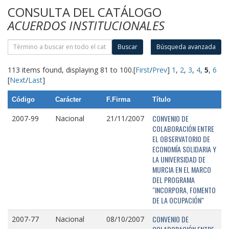
CONSULTA DEL CATÁLOGO
ACUERDOS INSTITUCIONALES
Buscar
Búsqueda avanzada
113 items found, displaying 81 to 100.
[
First
/
Prev
]
1
,
2
,
3
,
4
,
5
,
6
[
Next
/
Last
]
Código
Carácter
F.Firma
Título
CONVENIO DE
2007-99
Nacional
21/11/2007
COLABORACIÓN ENTRE
EL OBSERVATORIO DE
ECONOMÍA SOLIDARIA Y
LA UNIVERSIDAD DE
MURCIA EN EL MARCO
DEL PROGRAMA
"INCORPORA, FOMENTO
DE LA OCUPACIÓN"
CONVENIO DE
2007-77
Nacional
08/10/2007