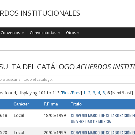
RDOS INSTITUCIONALES
Convenios
Convocatorias
Otros
o
SULTA DEL CATÁLOGO
ACUERDOS INSTIT
s found, displaying 101 to 113.
[
First
/
Prev
]
1
,
2
,
3
,
4
,
5
,
6
[Next/Last]
Carácter
F.Firma
Título
CONVENIO MARCO DE COLABORACIÓN EN
0618
Local
18/06/1999
UNIVERSIDAD DE MURCIA
CONVENIO MARCO DE COLABORACIÓN ENT
0520
Local
20/05/1999