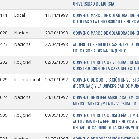
UNIVERSIDAD DE MURCIA
CONVENIO MARCO DE COLABORACIÓN EN
1111
Local
11/11/1998
COTILLAS Y LA UNIVERSIDAD DE MURCI
CONVENIO MARCO DE COLABORACIÓN ENT
1028
Nacional
28/10/1998
ACUERDO DE BIBLIOTECAS ENTRE LA UN
0427
Nacional
27/04/1998
EDUCACIÓN A DISTANCIA (UNED)
CONVENIO ENTRE LA UNIVERSIDAD DE M
0202
Regional
02/02/1998
CONSTRUCCIÓN DE LA CASA DEL ESTUDI
CONVENIO DE COOPERACIÓN UNIVERSITA
1029
Internacional
29/10/1997
(PORTUGAL) Y LA UNIVERSIDAD DE MURC
CONVENIO DE INTERCAMBIO ACADÉMICO
1024
Nacional
24/10/1997
MÉXICO (MÉXICO) Y LA UNIVERSIDAD DE
CONVENIO ENTRE LA CONSEJERÍA DE ME
0909
Regional
09/09/1997
AUTÓNOMA DE LA REGIÓN DE MURCIA Y 
UNIDAD DE CAPRINO DE LA GRANJA VETE
CONVENIO DE COOPERACIÓN ENTRE LA U
731-
Nacional
31/07/1997