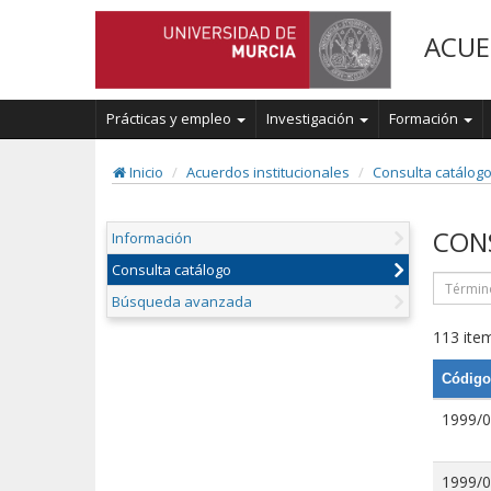
ACUE
Prácticas y empleo
Investigación
Formación
Inicio
Acuerdos institucionales
Consulta catálog
CON
Información
Consulta catálogo
Búsqueda avanzada
113 item
Código
1999/
1999/