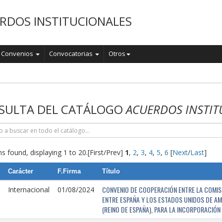
RDOS INSTITUCIONALES
Convenios
Convocatorias
Otros
o
SULTA DEL CATÁLOGO
ACUERDOS INSTIT
s found, displaying 1 to 20.
[First/Prev]
1
,
2
,
3
,
4
,
5
,
6
[
Next
/
Last
]
Carácter
F.Firma
Título
CONVENIO DE COOPERACIÓN ENTRE LA COMISI
Internacional
01/08/2024
ENTRE ESPAÑA Y LOS ESTADOS UNIDOS DE AM
(REINO DE ESPAÑA), PARA LA INCORPORACIÓ