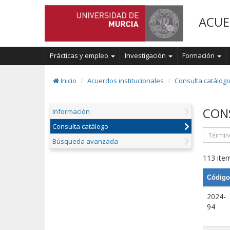
ACUE
Prácticas y empleo
Investigación
Formación
Inicio
Acuerdos institucionales
Consulta catálog
CON
Información
Consulta catálogo
Búsqueda avanzada
113 item
Código
2024-
94