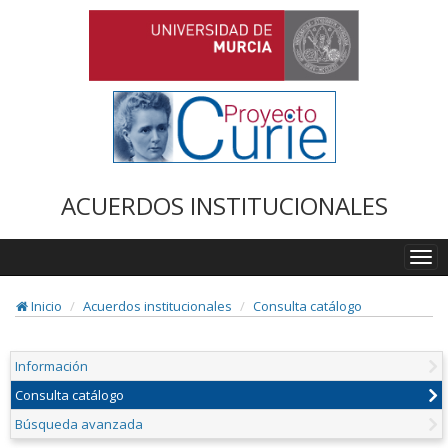
ACUERDOS INSTITUCIONALES
Togg
navi
Inicio
Acuerdos institucionales
Consulta catálogo
Información
Consulta catálogo
Búsqueda avanzada