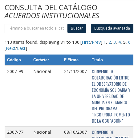
CONSULTA DEL CATÁLOGO
ACUERDOS INSTITUCIONALES
Buscar
Búsqueda avanzada
113 items found, displaying 81 to 100.
[
First
/
Prev
]
1
,
2
,
3
,
4
,
5
,
6
[
Next
/
Last
]
Código
Carácter
F.Firma
Título
CONVENIO DE
2007-99
Nacional
21/11/2007
COLABORACIÓN ENTRE
EL OBSERVATORIO DE
ECONOMÍA SOLIDARIA Y
LA UNIVERSIDAD DE
MURCIA EN EL MARCO
DEL PROGRAMA
"INCORPORA, FOMENTO
DE LA OCUPACIÓN"
CONVENIO DE
2007-77
Nacional
08/10/2007