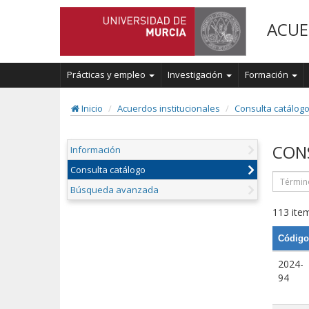
ACUE
Prácticas y empleo
Investigación
Formación
Inicio
Acuerdos institucionales
Consulta catálog
CON
Información
Consulta catálogo
Búsqueda avanzada
113 item
Código
2024-
94