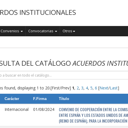
RDOS INSTITUCIONALES
Convenios
Convocatorias
Otros
o
SULTA DEL CATÁLOGO
ACUERDOS INSTIT
s found, displaying 1 to 20.
[First/Prev]
1
,
2
,
3
,
4
,
5
,
6
[
Next
/
Last
]
Carácter
F.Firma
Título
CONVENIO DE COOPERACIÓN ENTRE LA COMISI
Internacional
01/08/2024
ENTRE ESPAÑA Y LOS ESTADOS UNIDOS DE AM
(REINO DE ESPAÑA), PARA LA INCORPORACIÓ