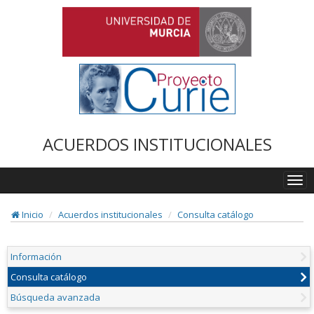
ACUERDOS INSTITUCIONALES
Togg
navi
Inicio
Acuerdos institucionales
Consulta catálogo
Información
Consulta catálogo
Búsqueda avanzada