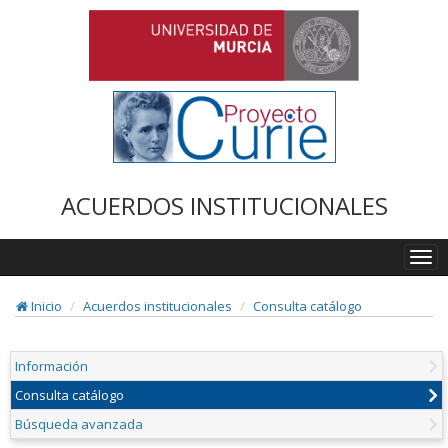
ACUERDOS INSTITUCIONALES
Togg
navi
Inicio
Acuerdos institucionales
Consulta catálogo
Información
Consulta catálogo
Búsqueda avanzada