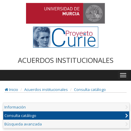
ACUERDOS INSTITUCIONALES
Togg
navi
Inicio
Acuerdos institucionales
Consulta catálogo
Información
Consulta catálogo
Búsqueda avanzada