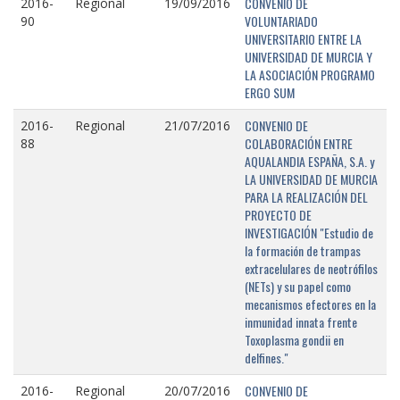
CONVENIO DE
2016-
Regional
19/09/2016
VOLUNTARIADO
90
UNIVERSITARIO ENTRE LA
UNIVERSIDAD DE MURCIA Y
LA ASOCIACIÓN PROGRAMO
ERGO SUM
CONVENIO DE
2016-
Regional
21/07/2016
COLABORACIÓN ENTRE
88
AQUALANDIA ESPAÑA, S.A. y
LA UNIVERSIDAD DE MURCIA
PARA LA REALIZACIÓN DEL
PROYECTO DE
INVESTIGACIÓN "Estudio de
la formación de trampas
extracelulares de neotrófilos
(NETs) y su papel como
mecanismos efectores en la
inmunidad innata frente
Toxoplasma gondii en
delfines."
CONVENIO DE
2016-
Regional
20/07/2016