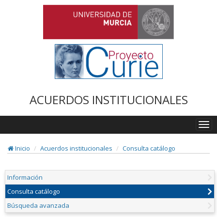
ACUERDOS INSTITUCIONALES
Togg
navi
Inicio
Acuerdos institucionales
Consulta catálogo
Información
Consulta catálogo
Búsqueda avanzada