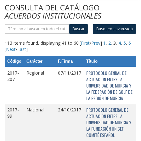
CONSULTA DEL CATÁLOGO
ACUERDOS INSTITUCIONALES
Buscar
Búsqueda avanzada
113 items found, displaying 41 to 60.
[
First
/
Prev
]
1
,
2
,
3
,
4
,
5
,
6
[
Next
/
Last
]
Código
Carácter
F.Firma
Título
PROTOCOLO GENRAL DE
2017-
Regional
07/11/2017
ACTUACIÓN ENTRE LA
207
UNIVERSIDAD DE MURCIA Y
LA FEDERACIÓN DE GOLF DE
LA REGIÓN DE MURCIA
PROTOCOLO GENERAL DE
2017-
Nacional
24/10/2017
ACTUACIÓN ENTRE LA
99
UNIVERSIDAD DE MURCIA Y
LA FUNDACIÓN UNICEF
COMITÉ ESPAÑOL