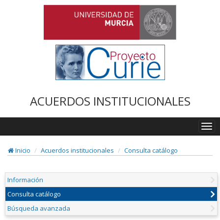
ACUERDOS INSTITUCIONALES
Togg
navi
Inicio
Acuerdos institucionales
Consulta catálogo
Información
Consulta catálogo
Búsqueda avanzada