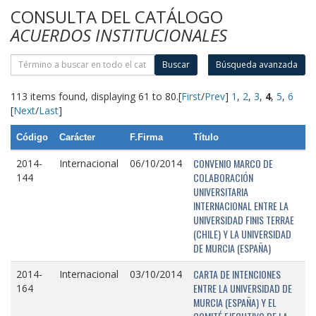
CONSULTA DEL CATÁLOGO
ACUERDOS INSTITUCIONALES
Buscar
Búsqueda avanzada
113 items found, displaying 61 to 80.
[
First
/
Prev
]
1
,
2
,
3
,
4
,
5
,
6
[
Next
/
Last
]
Código
Carácter
F.Firma
Título
CONVENIO MARCO DE
2014-
Internacional
06/10/2014
COLABORACIÓN
144
UNIVERSITARIA
INTERNACIONAL ENTRE LA
UNIVERSIDAD FINIS TERRAE
(CHILE) Y LA UNIVERSIDAD
DE MURCIA (ESPAÑA)
CARTA DE INTENCIONES
2014-
Internacional
03/10/2014
ENTRE LA UNIVERSIDAD DE
164
MURCIA (ESPAÑA) Y EL