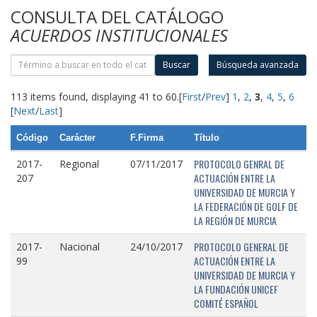
CONSULTA DEL CATÁLOGO
ACUERDOS INSTITUCIONALES
Buscar
Búsqueda avanzada
113 items found, displaying 41 to 60.
[
First
/
Prev
]
1
,
2
,
3
,
4
,
5
,
6
[
Next
/
Last
]
Código
Carácter
F.Firma
Título
PROTOCOLO GENRAL DE
2017-
Regional
07/11/2017
ACTUACIÓN ENTRE LA
207
UNIVERSIDAD DE MURCIA Y
LA FEDERACIÓN DE GOLF DE
LA REGIÓN DE MURCIA
PROTOCOLO GENERAL DE
2017-
Nacional
24/10/2017
ACTUACIÓN ENTRE LA
99
UNIVERSIDAD DE MURCIA Y
LA FUNDACIÓN UNICEF
COMITÉ ESPAÑOL