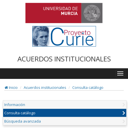
ACUERDOS INSTITUCIONALES
Togg
navi
Inicio
Acuerdos institucionales
Consulta catálogo
Información
Consulta catálogo
Búsqueda avanzada