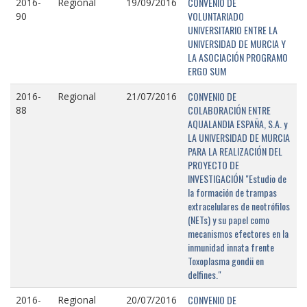
CONVENIO DE
2016-
Regional
19/09/2016
VOLUNTARIADO
90
UNIVERSITARIO ENTRE LA
UNIVERSIDAD DE MURCIA Y
LA ASOCIACIÓN PROGRAMO
ERGO SUM
CONVENIO DE
2016-
Regional
21/07/2016
COLABORACIÓN ENTRE
88
AQUALANDIA ESPAÑA, S.A. y
LA UNIVERSIDAD DE MURCIA
PARA LA REALIZACIÓN DEL
PROYECTO DE
INVESTIGACIÓN "Estudio de
la formación de trampas
extracelulares de neotrófilos
(NETs) y su papel como
mecanismos efectores en la
inmunidad innata frente
Toxoplasma gondii en
delfines."
CONVENIO DE
2016-
Regional
20/07/2016