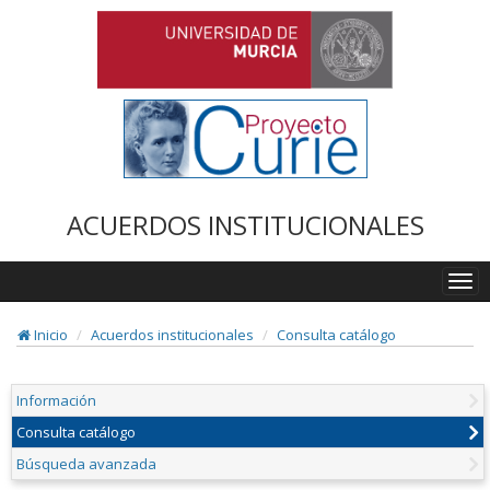
ACUERDOS INSTITUCIONALES
Togg
navi
Inicio
Acuerdos institucionales
Consulta catálogo
Información
Consulta catálogo
Búsqueda avanzada