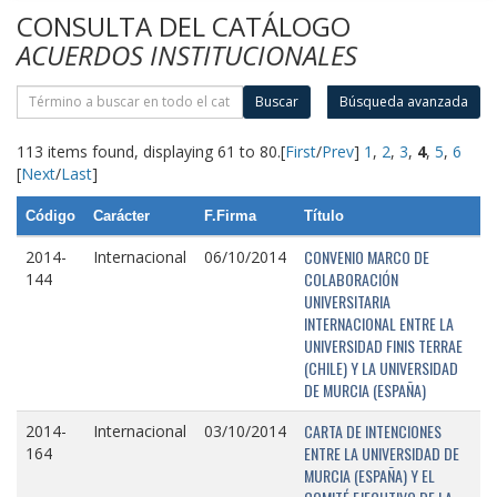
CONSULTA DEL CATÁLOGO
ACUERDOS INSTITUCIONALES
Buscar
Búsqueda avanzada
113 items found, displaying 61 to 80.
[
First
/
Prev
]
1
,
2
,
3
,
4
,
5
,
6
[
Next
/
Last
]
Código
Carácter
F.Firma
Título
CONVENIO MARCO DE
2014-
Internacional
06/10/2014
COLABORACIÓN
144
UNIVERSITARIA
INTERNACIONAL ENTRE LA
UNIVERSIDAD FINIS TERRAE
(CHILE) Y LA UNIVERSIDAD
DE MURCIA (ESPAÑA)
CARTA DE INTENCIONES
2014-
Internacional
03/10/2014
ENTRE LA UNIVERSIDAD DE
164
MURCIA (ESPAÑA) Y EL