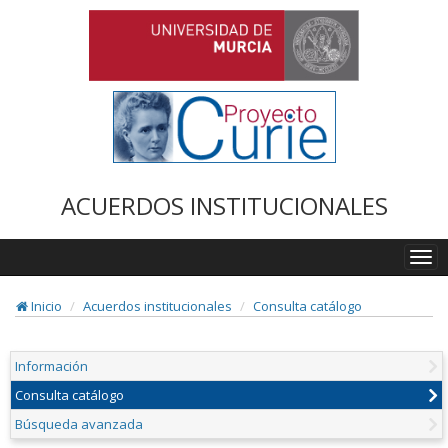
ACUERDOS INSTITUCIONALES
Togg
navi
Inicio
Acuerdos institucionales
Consulta catálogo
Información
Consulta catálogo
Búsqueda avanzada