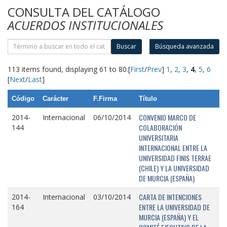
CONSULTA DEL CATÁLOGO
ACUERDOS INSTITUCIONALES
Buscar
Búsqueda avanzada
113 items found, displaying 61 to 80.
[
First
/
Prev
]
1
,
2
,
3
,
4
,
5
,
6
[
Next
/
Last
]
Código
Carácter
F.Firma
Título
CONVENIO MARCO DE
2014-
Internacional
06/10/2014
COLABORACIÓN
144
UNIVERSITARIA
INTERNACIONAL ENTRE LA
UNIVERSIDAD FINIS TERRAE
(CHILE) Y LA UNIVERSIDAD
DE MURCIA (ESPAÑA)
CARTA DE INTENCIONES
2014-
Internacional
03/10/2014
ENTRE LA UNIVERSIDAD DE
164
MURCIA (ESPAÑA) Y EL