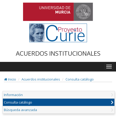
ACUERDOS INSTITUCIONALES
Togg
navi
Inicio
Acuerdos institucionales
Consulta catálogo
Información
Consulta catálogo
Búsqueda avanzada