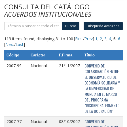
CONSULTA DEL CATÁLOGO
ACUERDOS INSTITUCIONALES
Buscar
Búsqueda avanzada
113 items found, displaying 81 to 100.
[
First
/
Prev
]
1
,
2
,
3
,
4
,
5
,
6
[
Next
/
Last
]
Código
Carácter
F.Firma
Título
CONVENIO DE
2007-99
Nacional
21/11/2007
COLABORACIÓN ENTRE
EL OBSERVATORIO DE
ECONOMÍA SOLIDARIA Y
LA UNIVERSIDAD DE
MURCIA EN EL MARCO
DEL PROGRAMA
"INCORPORA, FOMENTO
DE LA OCUPACIÓN"
CONVENIO DE
2007-77
Nacional
08/10/2007