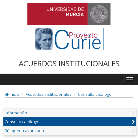
ACUERDOS INSTITUCIONALES
Togg
navi
Inicio
Acuerdos institucionales
Consulta catálogo
Información
Consulta catálogo
Búsqueda avanzada