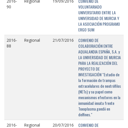
CONVENIO DE
2016-
Regional
19/09/2016
VOLUNTARIADO
90
UNIVERSITARIO ENTRE LA
UNIVERSIDAD DE MURCIA Y
LA ASOCIACIÓN PROGRAMO
ERGO SUM
CONVENIO DE
2016-
Regional
21/07/2016
COLABORACIÓN ENTRE
88
AQUALANDIA ESPAÑA, S.A. y
LA UNIVERSIDAD DE MURCIA
PARA LA REALIZACIÓN DEL
PROYECTO DE
INVESTIGACIÓN "Estudio de
la formación de trampas
extracelulares de neotrófilos
(NETs) y su papel como
mecanismos efectores en la
inmunidad innata frente
Toxoplasma gondii en
delfines."
CONVENIO DE
2016-
Regional
20/07/2016