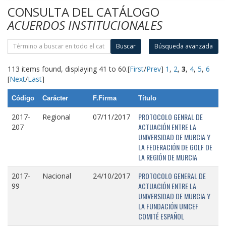
CONSULTA DEL CATÁLOGO
ACUERDOS INSTITUCIONALES
Buscar
Búsqueda avanzada
113 items found, displaying 41 to 60.
[
First
/
Prev
]
1
,
2
,
3
,
4
,
5
,
6
[
Next
/
Last
]
Código
Carácter
F.Firma
Título
PROTOCOLO GENRAL DE
2017-
Regional
07/11/2017
ACTUACIÓN ENTRE LA
207
UNIVERSIDAD DE MURCIA Y
LA FEDERACIÓN DE GOLF DE
LA REGIÓN DE MURCIA
PROTOCOLO GENERAL DE
2017-
Nacional
24/10/2017
ACTUACIÓN ENTRE LA
99
UNIVERSIDAD DE MURCIA Y
LA FUNDACIÓN UNICEF
COMITÉ ESPAÑOL