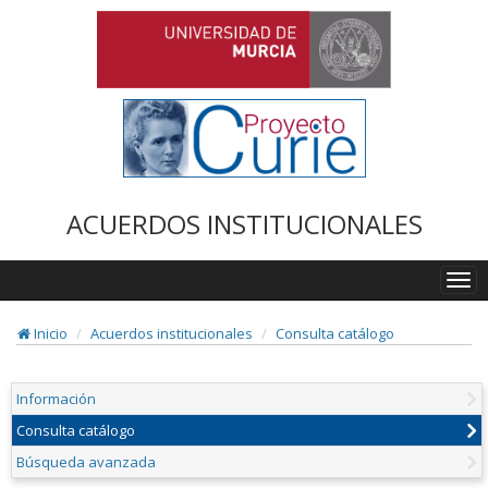
ACUERDOS INSTITUCIONALES
Togg
navi
Inicio
Acuerdos institucionales
Consulta catálogo
Información
Consulta catálogo
Búsqueda avanzada