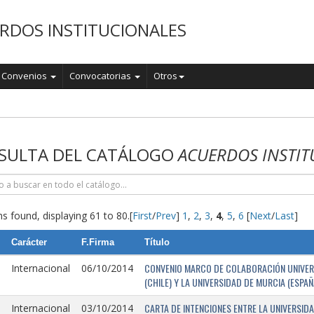
RDOS INSTITUCIONALES
Convenios
Convocatorias
Otros
o
SULTA DEL CATÁLOGO
ACUERDOS INSTIT
s found, displaying 61 to 80.
[
First
/
Prev
]
1
,
2
,
3
,
4
,
5
,
6
[
Next
/
Last
]
Carácter
F.Firma
Título
CONVENIO MARCO DE COLABORACIÓN UNIVERSI
Internacional
06/10/2014
(CHILE) Y LA UNIVERSIDAD DE MURCIA (ESPAÑ
CARTA DE INTENCIONES ENTRE LA UNIVERSIDA
Internacional
03/10/2014