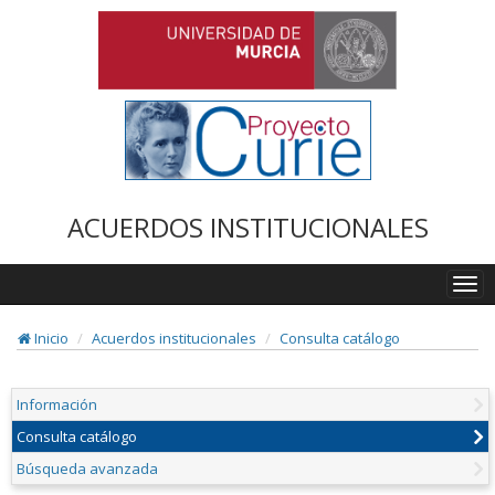
ACUERDOS INSTITUCIONALES
Togg
navi
Inicio
Acuerdos institucionales
Consulta catálogo
Información
Consulta catálogo
Búsqueda avanzada