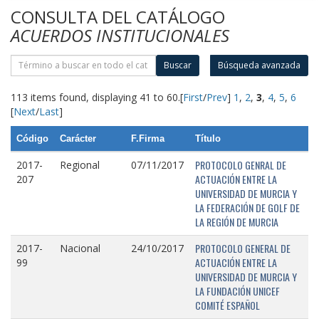
CONSULTA DEL CATÁLOGO
ACUERDOS INSTITUCIONALES
Buscar
Búsqueda avanzada
113 items found, displaying 41 to 60.
[
First
/
Prev
]
1
,
2
,
3
,
4
,
5
,
6
[
Next
/
Last
]
Código
Carácter
F.Firma
Título
PROTOCOLO GENRAL DE
2017-
Regional
07/11/2017
ACTUACIÓN ENTRE LA
207
UNIVERSIDAD DE MURCIA Y
LA FEDERACIÓN DE GOLF DE
LA REGIÓN DE MURCIA
PROTOCOLO GENERAL DE
2017-
Nacional
24/10/2017
ACTUACIÓN ENTRE LA
99
UNIVERSIDAD DE MURCIA Y
LA FUNDACIÓN UNICEF
COMITÉ ESPAÑOL