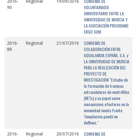
CONVENIO DE
2016-
Regional
19/09/2016
VOLUNTARIADO
90
UNIVERSITARIO ENTRE LA
UNIVERSIDAD DE MURCIA Y
LA ASOCIACIÓN PROGRAMO
ERGO SUM
CONVENIO DE
2016-
Regional
21/07/2016
COLABORACIÓN ENTRE
88
AQUALANDIA ESPAÑA, S.A. y
LA UNIVERSIDAD DE MURCIA
PARA LA REALIZACIÓN DEL
PROYECTO DE
INVESTIGACIÓN "Estudio de
la formación de trampas
extracelulares de neotrófilos
(NETs) y su papel como
mecanismos efectores en la
inmunidad innata frente
Toxoplasma gondii en
delfines."
CONVENIO DE
2016-
Regional
20/07/2016