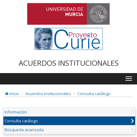
ACUERDOS INSTITUCIONALES
Togg
navi
Inicio
Acuerdos institucionales
Consulta catálogo
Información
Consulta catálogo
Búsqueda avanzada