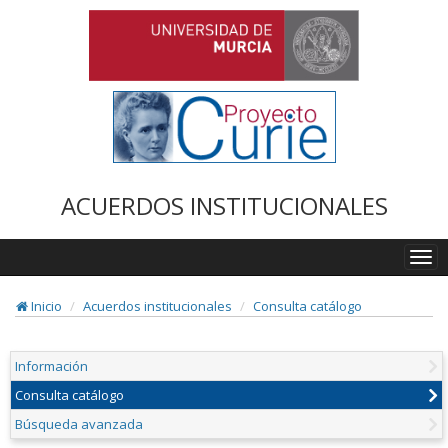
ACUERDOS INSTITUCIONALES
Togg
navi
Inicio
Acuerdos institucionales
Consulta catálogo
Información
Consulta catálogo
Búsqueda avanzada