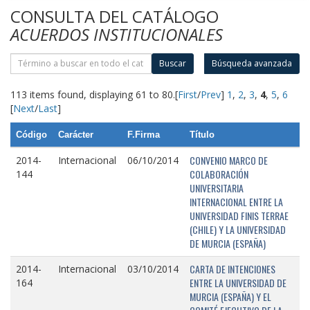
CONSULTA DEL CATÁLOGO
ACUERDOS INSTITUCIONALES
Buscar
Búsqueda avanzada
113 items found, displaying 61 to 80.
[
First
/
Prev
]
1
,
2
,
3
,
4
,
5
,
6
[
Next
/
Last
]
Código
Carácter
F.Firma
Título
CONVENIO MARCO DE
2014-
Internacional
06/10/2014
COLABORACIÓN
144
UNIVERSITARIA
INTERNACIONAL ENTRE LA
UNIVERSIDAD FINIS TERRAE
(CHILE) Y LA UNIVERSIDAD
DE MURCIA (ESPAÑA)
CARTA DE INTENCIONES
2014-
Internacional
03/10/2014
ENTRE LA UNIVERSIDAD DE
164
MURCIA (ESPAÑA) Y EL