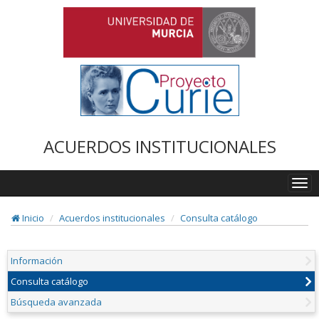
ACUERDOS INSTITUCIONALES
Togg
navi
Inicio
Acuerdos institucionales
Consulta catálogo
Información
Consulta catálogo
Búsqueda avanzada