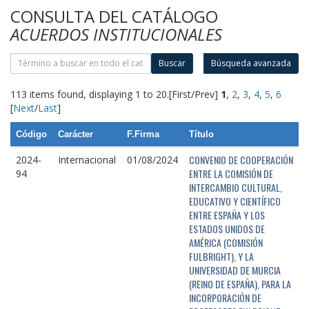
CONSULTA DEL CATÁLOGO
ACUERDOS INSTITUCIONALES
Buscar
Búsqueda avanzada
113 items found, displaying 1 to 20.
[First/Prev]
1
,
2
,
3
,
4
,
5
,
6
[
Next
/
Last
]
Código
Carácter
F.Firma
Título
CONVENIO DE COOPERACIÓN
2024-
Internacional
01/08/2024
ENTRE LA COMISIÓN DE
94
INTERCAMBIO CULTURAL,
EDUCATIVO Y CIENTÍFICO
ENTRE ESPAÑA Y LOS
ESTADOS UNIDOS DE
AMÉRICA (COMISIÓN
FULBRIGHT), Y LA
UNIVERSIDAD DE MURCIA
(REINO DE ESPAÑA), PARA LA
INCORPORACIÓN DE