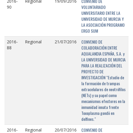
CONVENIO DE
2016-
Regional
19/09/2016
VOLUNTARIADO
90
UNIVERSITARIO ENTRE LA
UNIVERSIDAD DE MURCIA Y
LA ASOCIACIÓN PROGRAMO
ERGO SUM
CONVENIO DE
2016-
Regional
21/07/2016
COLABORACIÓN ENTRE
88
AQUALANDIA ESPAÑA, S.A. y
LA UNIVERSIDAD DE MURCIA
PARA LA REALIZACIÓN DEL
PROYECTO DE
INVESTIGACIÓN "Estudio de
la formación de trampas
extracelulares de neotrófilos
(NETs) y su papel como
mecanismos efectores en la
inmunidad innata frente
Toxoplasma gondii en
delfines."
CONVENIO DE
2016-
Regional
20/07/2016