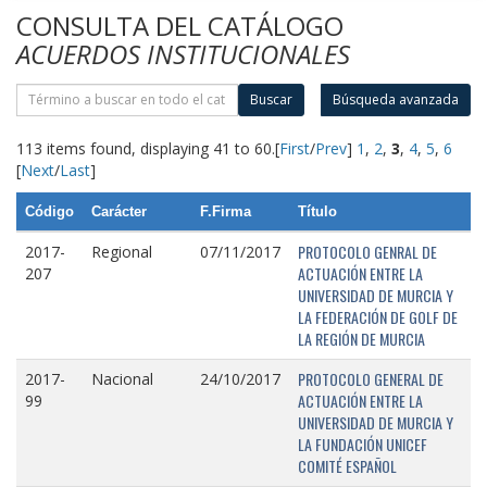
CONSULTA DEL CATÁLOGO
ACUERDOS INSTITUCIONALES
Buscar
Búsqueda avanzada
113 items found, displaying 41 to 60.
[
First
/
Prev
]
1
,
2
,
3
,
4
,
5
,
6
[
Next
/
Last
]
Código
Carácter
F.Firma
Título
PROTOCOLO GENRAL DE
2017-
Regional
07/11/2017
ACTUACIÓN ENTRE LA
207
UNIVERSIDAD DE MURCIA Y
LA FEDERACIÓN DE GOLF DE
LA REGIÓN DE MURCIA
PROTOCOLO GENERAL DE
2017-
Nacional
24/10/2017
ACTUACIÓN ENTRE LA
99
UNIVERSIDAD DE MURCIA Y
LA FUNDACIÓN UNICEF
COMITÉ ESPAÑOL